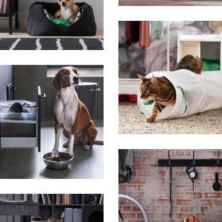
IKEA
IKEA
IKEA