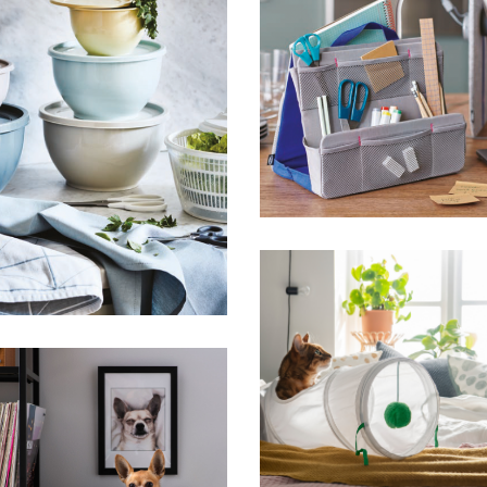
HFA IKEA
HFA IKEA
IKEA
IKEA