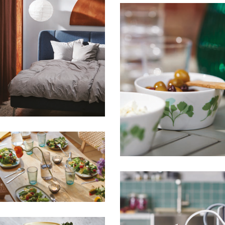
HFA IKEA
HFA IKEA
HFA FOR IKEA